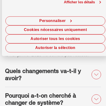
réforme de l’imposition de la propriété
Afficher les détails
immobilière entraîne la suppression d’un
élément central du système fiscal en vigueur
Personnaliser
jusqu’à présent.
Cookies nécessaires uniquement
La date d’entrée en vigueur n’est pas encore
Autoriser tous les cookies
fixée et sera déterminée par le Conseil fédéral.
À l’heure actuelle, une entrée en vigueur avant
Autoriser la sélection
le 1er janvier 2028 ne semble pas réaliste.
Quels changements va-t-il y
avoir?
Pourquoi a-t-on cherché à
changer de système?