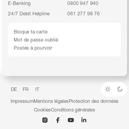
E-Banking
0800 947 940
24/7 Debit Helpline
061 277 98 76
Bloque ta carte
Mot de passe oublié
Postes à pourvoir
DE
FR
IT
Mode cla
Mod
Impressum
Mentions légales
Protection des données
Cookies
Conditions générales
Instagram
Facebook
YouTube
Linkedin