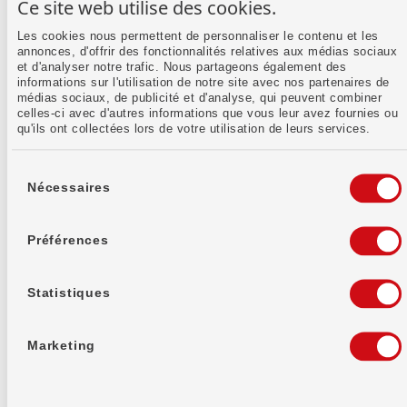
Ce site web utilise des cookies.
Les cookies nous permettent de personnaliser le contenu et les
Tu trouveras ici toutes les
annonces, d'offrir des fonctionnalités relatives aux médias sociaux
et d'analyser notre trafic. Nous partageons également des
informations importantes
informations sur l'utilisation de notre site avec nos partenaires de
médias sociaux, de publicité et d'analyse, qui peuvent combiner
concernant la suppression de
celles-ci avec d'autres informations que vous leur avez fournies ou
qu'ils ont collectées lors de votre utilisation de leurs services.
la valeur locative:
Sélection
du
Nécessaires
consentement
Quelles décisions ont été
Préférences
prises?
Statistiques
Le 28 septembre 2025, les électeur(trice)s
suisses ont pris une décision de grande
Marketing
envergure en matière de politique fiscale: la
valeur locative est supprimée. L’adoption de la