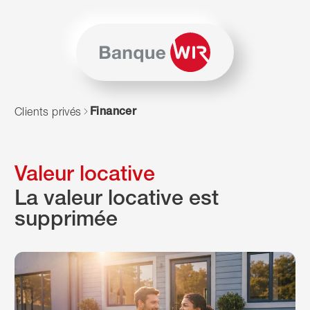
Passer au contenu
Naviguer vers le plan du siten
JavaScript est nécessaire pour naviguer sur ce site. Vous p
Financer
Clients privés
Valeur locative
La valeur locative est
supprimée