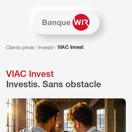
Passer au contenu
Naviguer vers le plan du siten
JavaScript est nécessaire pour naviguer sur ce site. Vous p
VIAC Invest
Clients privés
Investir
VIAC Invest
Investis. Sans obstacle