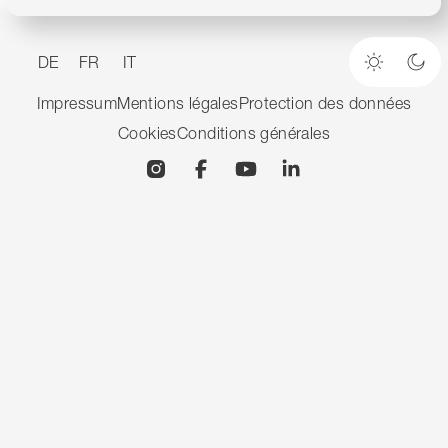
DE
FR
IT
Mode cla
Mod
Impressum
Mentions légales
Protection des données
Cookies
Conditions générales
Instagram
Facebook
YouTube
Linkedin