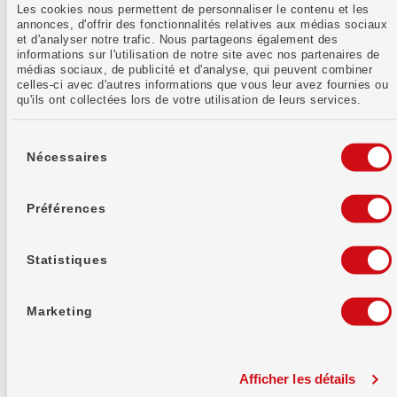
Les cookies nous permettent de personnaliser le contenu et les
flexibilité stratégique
annonces, d'offrir des fonctionnalités relatives aux médias sociaux
et d'analyser notre trafic. Nous partageons également des
informations sur l'utilisation de notre site avec nos partenaires de
médias sociaux, de publicité et d'analyse, qui peuvent combiner
celles-ci avec d'autres informations que vous leur avez fournies ou
Relevé fiscal électronique
qu'ils ont collectées lors de votre utilisation de leurs services.
Sélection
du
Nécessaires
Avertissement concernant les
consentement
risques
Préférences
Statistiques
Marketing
Es-tu prêt à investir
intelligemment?
Je voudrais d'abord découvrir
Afficher les détails