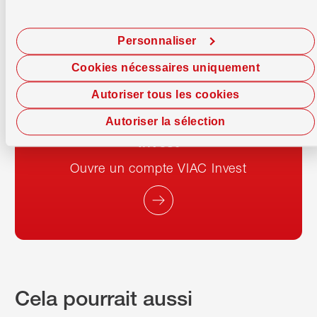
VIAC
Personnaliser
Cookies nécessaires uniquement
Autoriser tous les cookies
Je souhaite commencer
Autoriser la sélection
tout de suite avec VIAC
Invest
Ouvre un compte VIAC Invest
Cela pourrait aussi