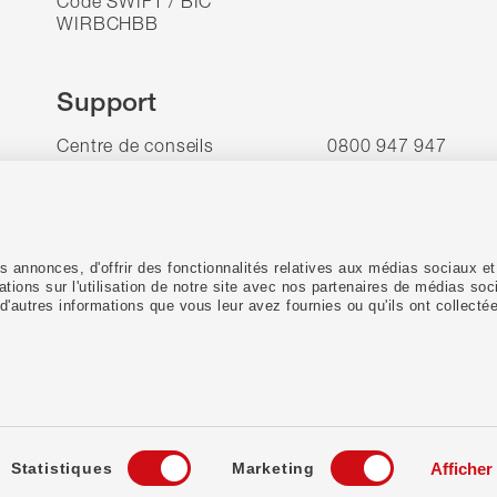
Code SWIFT / BIC
WIRBCHBB
Support
Centre de conseils
0800 947 947
Lundi–Vendredi
08.00–17.00 h
E-Banking
0800 947 940
24/7 Debit Helpline
061 277 98 76
 annonces, d'offrir des fonctionnalités relatives aux médias sociaux et
tions sur l'utilisation de notre site avec nos partenaires de médias soc
d'autres informations que vous leur avez fournies ou qu'ils ont collectée
Statistiques
Marketing
Afficher 
ntions légales
Protection des données
Cookies
Conditions gén