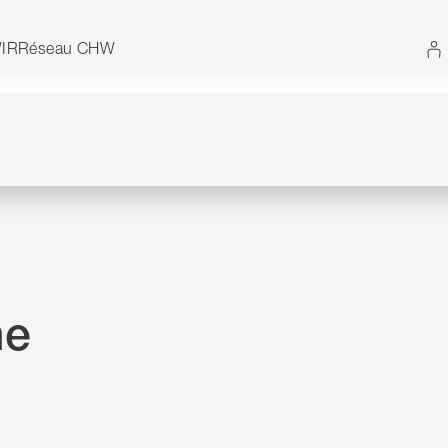
 Vous pouvez également utiliser le plan du site sans 
IR
Réseau CHW
he