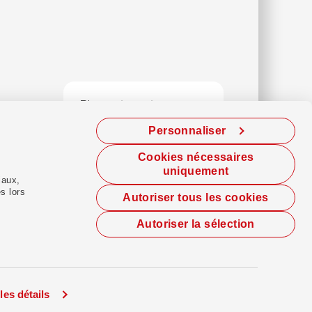
Bloque ta carte
Mot de passe oublié
Personnaliser
Postes à pourvoir
Cookies nécessaires
uniquement
iaux,
s lors
Autoriser tous les cookies
Mode clair
Mode sombre
Autoriser la sélection
les détails
Instagram
Facebook
YouTube
Linkedin
érales