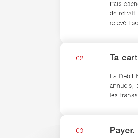
frais cac
de retrai
relevé fis
Ta car
02
La Debit 
annuels, 
les transa
Payer.
03