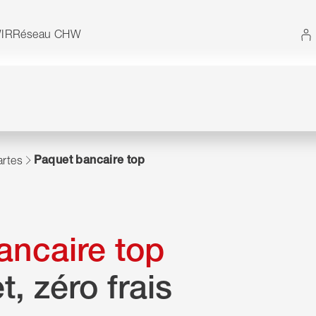
 Vous pouvez également utiliser le plan du site sans 
IR
Réseau CHW
Paquet bancaire top
rtes
ancaire top
, zéro frais