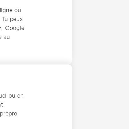
ligne ou
. Tu peux
y, Google
e au
uel ou en
nt
 propre