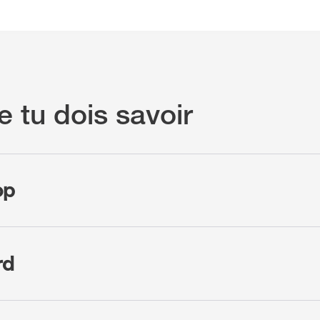
e tu dois savoir
op
rd