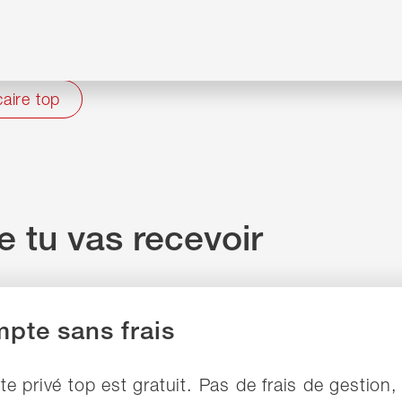
ion de compte, ni de frais cachés. Pas de 
ais pour les transactions à l'étranger.
aire top
e tu vas recevoir
pte sans frais
e privé top est gratuit. Pas de frais de gestion,