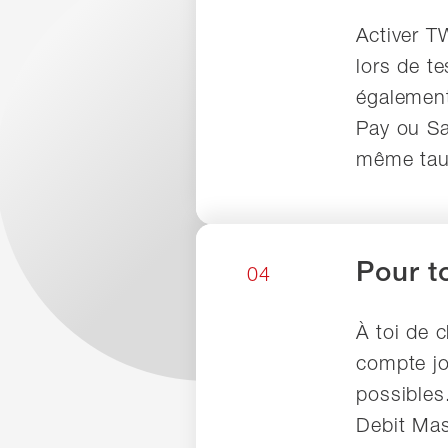
Activer T
lors de t
également
Pay ou Sa
même tau
Pour t
04
À toi de 
compte jo
possibles
Debit Mas