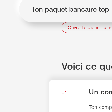
ni de frais de gest
Ton paquet bancaire top
de change ni de fr
Ouvre le paquet banc
Voici ce qu
Un com
01
Ton compt