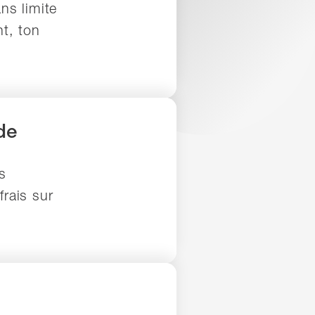
ns limite
nt, ton
de
s
rais sur