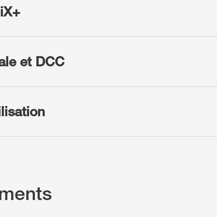
biX+
ale et DCC
lisation
ements