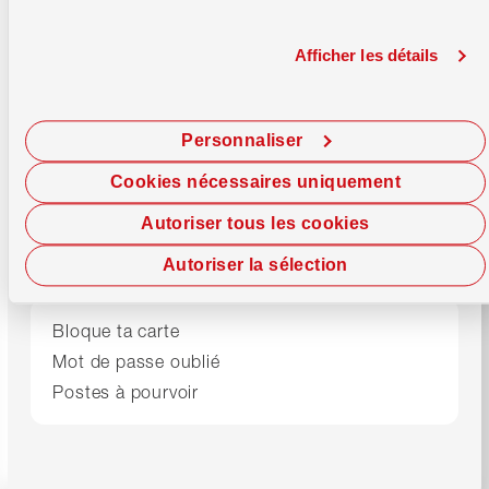
compensation)
Code SWIFT / BIC
WIRBCHBB
Afficher les détails
Support
Personnaliser
Centre de conseils
0800 947 947
Cookies nécessaires uniquement
Lundi–Vendredi
08.00–17.00 h
E-Banking
0800 947 940
Autoriser tous les cookies
24/7 Debit Helpline
061 277 98 76
Autoriser la sélection
Bloque ta carte
Mot de passe oublié
Postes à pourvoir