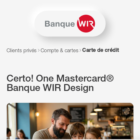
Passer au contenu
Naviguer vers le plan du siten
JavaScript est nécessaire pour naviguer sur ce site. Vous p
Carte de crédit
Clients privés
Compte & cartes
Certo! One Mastercard®
Banque WIR Design