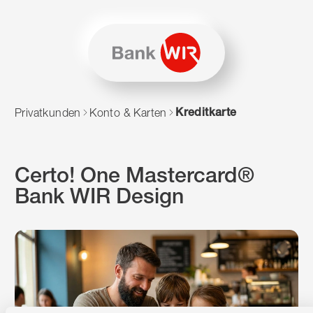
Zum Inhalt springen
Zur Sitemap navigieren
Zum Navigieren dieser Seite wird JavaScript benötigt. Alte
Kreditkarte
Privatkunden
Konto & Karten
Certo! One Mastercard®
Bank WIR Design