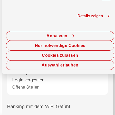
SWIFT-Code / BIC
WIRBCHBB
Details zeigen
Support
Beratungszentrum
0800 947 947
Anpassen
Montag–Freitag
08.00–17.00 Uhr
Nur notwendige Cookies
E-Banking
0800 947 940
Cookies zulassen
24/7 Debit Helpline
061 277 98 76
Auswahl erlauben
Karte sperren
Login vergessen
Offene Stellen
Banking mit dem WIR-Gefühl