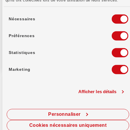
qu'ils ont collectées lors de votre utilisation de leurs services.
J'ai pris connaissance des informations
Sélection
du
Nécessaires
relatives à la
protection des données
.
consentement
Préférences
Statistiques
Marketing
Afficher les détails
Banque WIR soc. coopérative
Personnaliser
Auberg 1
4002 Bâle
Cookies nécessaires uniquement