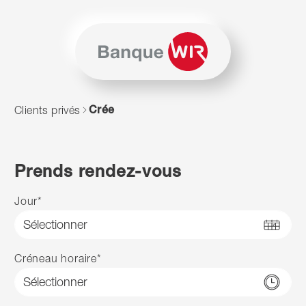
Passer au contenu
Naviguer vers le plan du siten
JavaScript est nécessaire pour naviguer sur ce site. Vous p
Crée
Clients privés
Prends rendez-vous
Jour
*
Créneau horaire
*