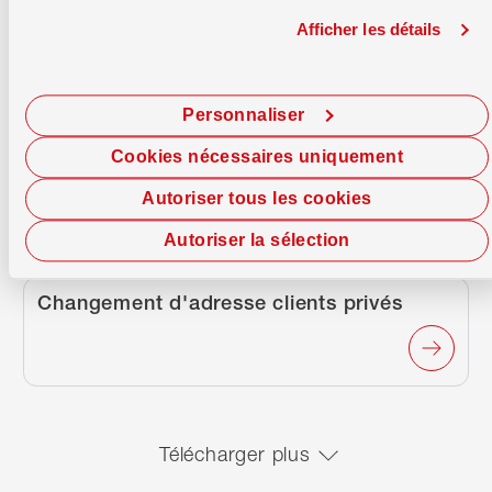
https://app.amnistreasury.com/login/wir/?utm
Accède à la plateforme de connexion
Afficher les détails
amnis
Personnaliser
Cookies nécessaires uniquement
https://app.amnistreasury.com/create-a-wir-a
Inscris-toi gratuitement sur amnis
Autoriser tous les cookies
Autoriser la sélection
/fr/fait-rapidement/article/changement-dadresse-cl
Changement d'adresse clients privés
Télécharger plus