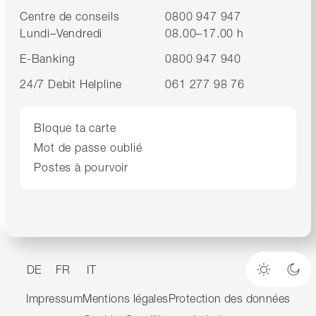
Centre de conseils
0800 947 947
Lundi–Vendredi
08.00–17.00 h
E-Banking
0800 947 940
24/7 Debit Helpline
061 277 98 76
Bloque ta carte
Mot de passe oublié
Postes à pourvoir
DE
FR
IT
Mode cla
Mod
Impressum
Mentions légales
Protection des données