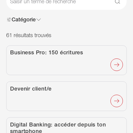
Reche
Catégorie
61
résultats trouvés
61
résultats trouvés
/fr/fait-rapidement/article/business-pro-150-ecritu
Business Pro: 150 écritures
/fr/fait-rapidement/article/devenir-cliente/
Devenir client/e
/fr/fait-rapidement/article/digital-banking-accede
Digital Banking: accéder depuis ton
smartphone