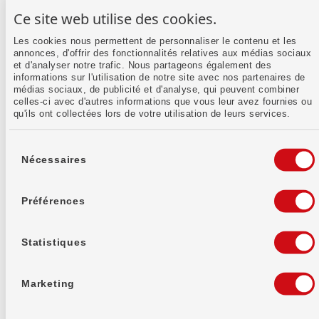
Ce site web utilise des cookies.
Les cookies nous permettent de personnaliser le contenu et les
/fr/fait-rapidement/article/compte-titres-ouverture/
Compte-titres: ouverture
annonces, d'offrir des fonctionnalités relatives aux médias sociaux
et d'analyser notre trafic. Nous partageons également des
informations sur l'utilisation de notre site avec nos partenaires de
médias sociaux, de publicité et d'analyse, qui peuvent combiner
celles-ci avec d'autres informations que vous leur avez fournies ou
qu'ils ont collectées lors de votre utilisation de leurs services.
/fr/fait-rapidement/article/twint-utilisation-de-plus
TWINT: utilisation de plusieurs
Sélection
applications
du
Nécessaires
consentement
Préférences
/fr/fait-rapidement/article/mobile-banking-apparei
Mobile Banking: appareil supplémentaire
Statistiques
Marketing