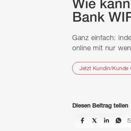
Wie kann
Bank WI
Ganz einfach: ind
online mit nur wen
Jetzt Kundin/Kunde
Diesen Beitrag teilen
facebook
x
linkedin
wh