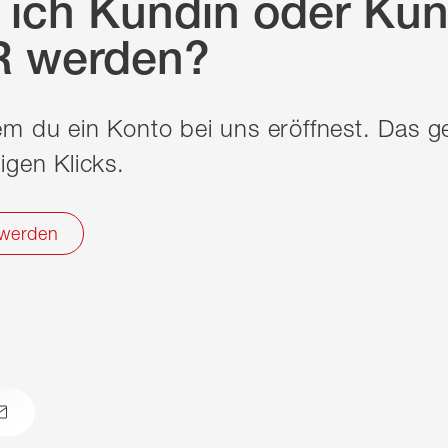
 ich Kundin oder Kun
R werden?
em du ein Konto bei uns eröffnest. Das g
igen Klicks.
 werden
atsapp
email