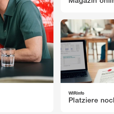
Magazin onli
WIRinfo
l
Platziere noc