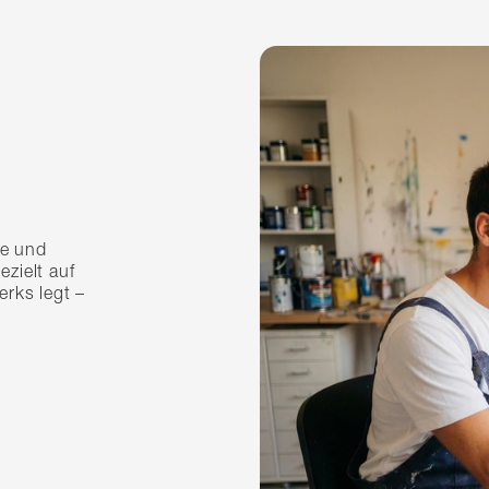
ne und
ezielt auf
rks legt –