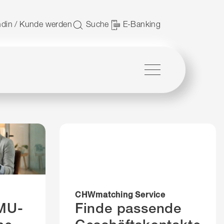
 nutzen.
din / Kunde werden
Suche
E-Banking
Menü
CHWmatching Service
KMU-
Finde passende