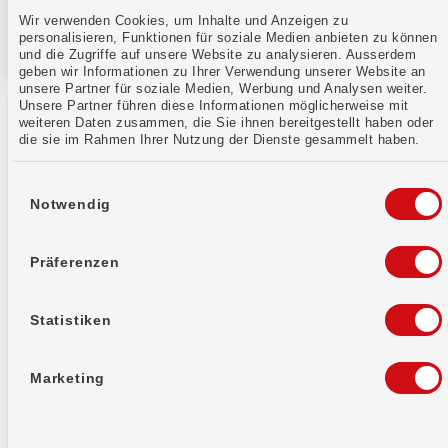
Wir verwenden Cookies, um Inhalte und Anzeigen zu
personalisieren, Funktionen für soziale Medien anbieten zu können
und die Zugriffe auf unsere Website zu analysieren. Ausserdem
geben wir Informationen zu Ihrer Verwendung unserer Website an
unsere Partner für soziale Medien, Werbung und Analysen weiter.
Unsere Partner führen diese Informationen möglicherweise mit
weiteren Daten zusammen, die Sie ihnen bereitgestellt haben oder
die sie im Rahmen Ihrer Nutzung der Dienste gesammelt haben.
Einwilligungsauswahl
Notwendig
WIR Bank Genossenschaft
Auberg 1
4002 Basel
Präferenzen
Bankinformationen
Statistiken
IID (Clearing Number)
8391
SWIFT-Code / BIC
WIRBCHBB
Marketing
Support