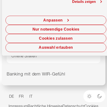
Details zeigen
Beratungszentrum
0800 947 947
Montag–Freitag
08.00–17.00 Uhr
E-Banking
0800 947 940
Anpassen
24/7 Debit Helpline
061 277 98 76
Nur notwendige Cookies
Cookies zulassen
Karte sperren
Auswahl erlauben
Login vergessen
Offene Stellen
Banking mit dem WIR-Gefühl
DE
FR
IT
Heller M
Dun
Impressum
Rechtliche Hinweise
Datenschutz
Cookies