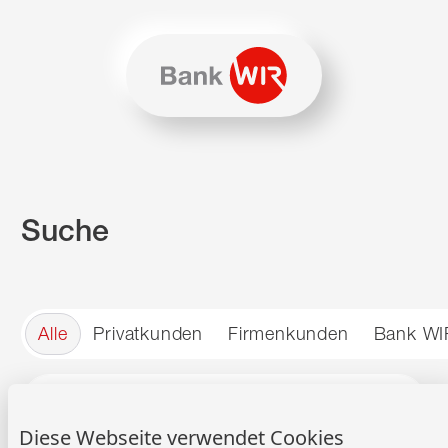
Zum Inhalt springen
Zur Sitemap navigieren
Zum Navigieren dieser Seite wird JavaScript benötigt. Alte
Suche
Alle
Privatkunden
Firmenkunden
Bank WI
Suche
Suche
Diese Webseite verwendet Cookies