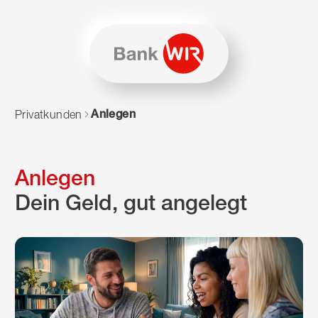
Zum Inhalt springen
Zur Sitemap navigieren
Zum Navigieren dieser Seite wird JavaScript benötigt. Alte
Anlegen
Privatkunden
Anlegen
Dein Geld, gut angelegt