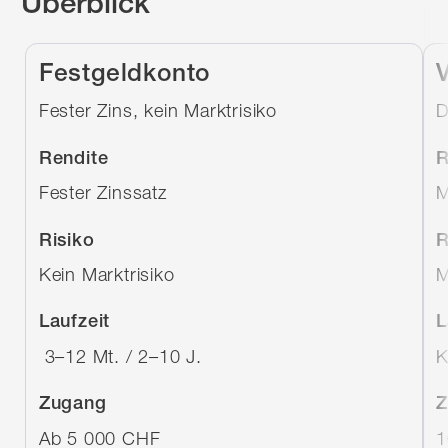
Überblick
Festgeldkonto
Fester Zins, kein Marktrisiko
D
Rendite
R
Fester Zinssatz
M
Risiko
R
Kein Marktrisiko
M
Laufzeit
L
3–12 Mt. / 2–10 J.
K
Zugang
Z
Ab 5 000 CHF
1