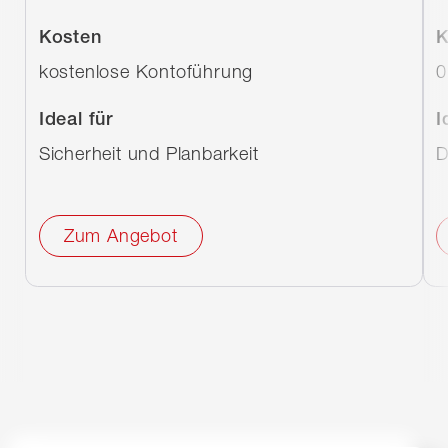
Kosten
K
kostenlose Kontoführung
0
Ideal für
I
Sicherheit und Planbarkeit
D
Zum Angebot