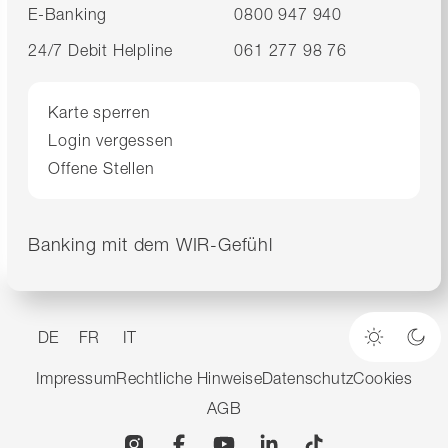
E-Banking
0800 947 940
24/7 Debit Helpline
061 277 98 76
Karte sperren
Login vergessen
Offene Stellen
Banking mit dem WIR-Gefühl
DE
FR
IT
Heller M
Dun
Impressum
Rechtliche Hinweise
Datenschutz
Cookies
AGB
Instagram
Facebook
YouTube
Linkedin
TikTok