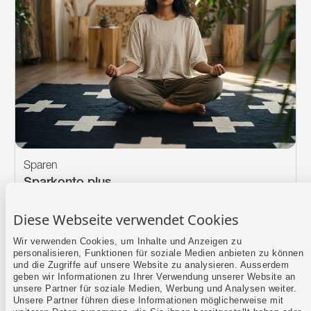
Sparen
Sparkonto plus
Wechsle zum Sparen zu uns und sichere dir den
Top-Zins auf dem Sparkonto plus.
Diese Webseite verwendet Cookies
Wir verwenden Cookies, um Inhalte und Anzeigen zu
personalisieren, Funktionen für soziale Medien anbieten zu können
und die Zugriffe auf unsere Website zu analysieren. Ausserdem
geben wir Informationen zu Ihrer Verwendung unserer Website an
Mehr erfahren
unsere Partner für soziale Medien, Werbung und Analysen weiter.
Unsere Partner führen diese Informationen möglicherweise mit