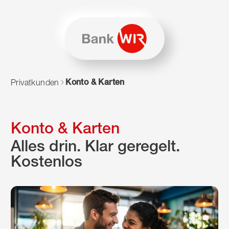
Zum Inhalt springen
Zur Sitemap navigieren
Zum Navigieren dieser Seite wird JavaScript benötigt. Alte
Konto & Karten
Privatkunden
Konto & Karten
Alles drin. Klar geregelt.
Kostenlos