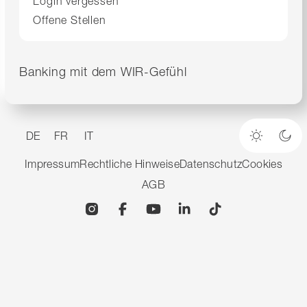
Login vergessen
Offene Stellen
Banking mit dem WIR-Gefühl
DE
FR
IT
Heller M
Dun
Impressum
Rechtliche Hinweise
Datenschutz
Cookies
AGB
Instagram
Facebook
YouTube
Linkedin
TikTok