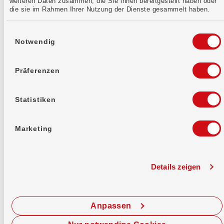
weiteren Daten zusammen, die Sie ihnen bereitgestellt haben oder
die sie im Rahmen Ihrer Nutzung der Dienste gesammelt haben.
Einwilligungsauswahl
Notwendig
Präferenzen
Statistiken
Vorsorgen
Marketing
Vorsorgen für morgen
Säule 3a, Freizügigkeit und mehr – sichere deine
Zukunft ab.
Details zeigen
Anpassen
Mehr erfahren