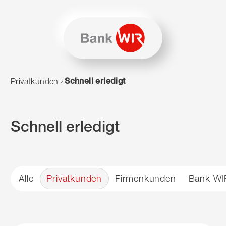
Zum Inhalt springen
Zur Sitemap navigieren
Zum Navigieren dieser Seite wird JavaScript benötigt. Alte
Schnell erledigt
Privatkunden
Schnell erledigt
Alle
Privatkunden
Firmenkunden
Bank WI