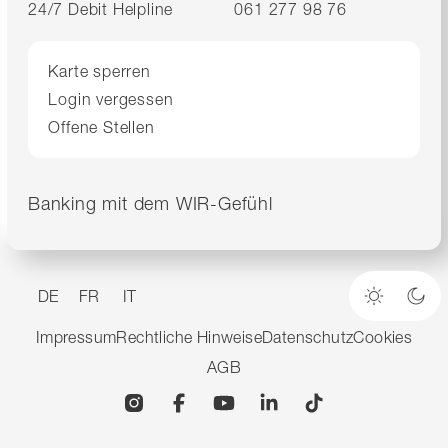
24/7 Debit Helpline
061 277 98 76
Karte sperren
Login vergessen
Offene Stellen
Banking mit dem WIR-Gefühl
DE
FR
IT
Heller M
Dun
Impressum
Rechtliche Hinweise
Datenschutz
Cookies
AGB
Instagram
Facebook
YouTube
Linkedin
TikTok