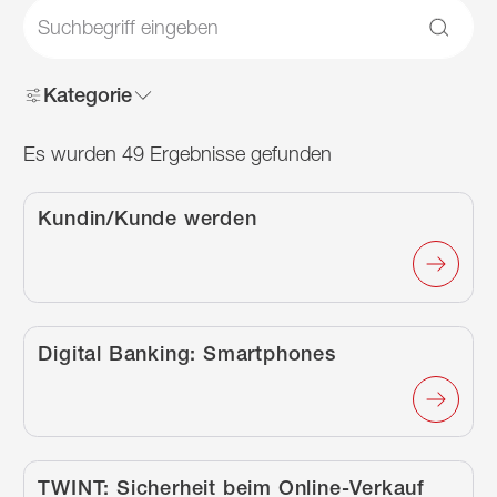
Suche
Suche
Kategorie
Es wurden
49
Ergebnisse gefunden
Es wurden
49
Erge
/de/schnell-erledigt/artikel/kundin/kunde-der-ban
Kundin/Kunde werden
/de/schnell-erledigt/artikel/digital-banking-smartp
Digital Banking: Smartphones
/de/schnell-erledigt/artikel/twint-sicherheit-beim-o
TWINT: Sicherheit beim Online-Verkauf