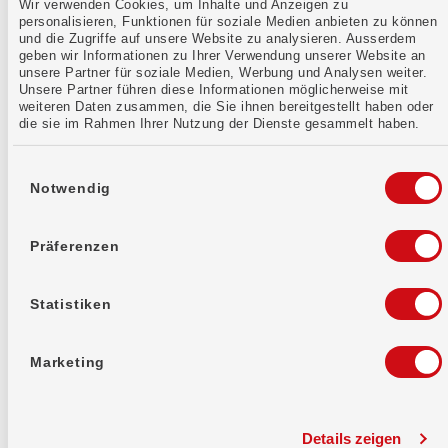
Wir verwenden Cookies, um Inhalte und Anzeigen zu
/de/schnell-erledigt/artikel/mobile-banking-zusaetz
personalisieren, Funktionen für soziale Medien anbieten zu können
Mobile Banking: Zusätzliches Gerät
und die Zugriffe auf unsere Website zu analysieren. Ausserdem
geben wir Informationen zu Ihrer Verwendung unserer Website an
unsere Partner für soziale Medien, Werbung und Analysen weiter.
Unsere Partner führen diese Informationen möglicherweise mit
weiteren Daten zusammen, die Sie ihnen bereitgestellt haben oder
die sie im Rahmen Ihrer Nutzung der Dienste gesammelt haben.
/de/schnell-erledigt/artikel/e-banking-erster-login/
E-Banking: erster Login
Einwilligungsauswahl
Notwendig
Präferenzen
/de/schnell-erledigt/artikel/beteiligungsschein-sich
Beteiligungsschein: Sicherheit
Statistiken
Marketing
/de/schnell-erledigt/artikel/bankwechsel/
Bankwechsel
Details zeigen