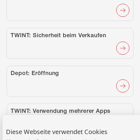
/de/schnell-erledigt/artikel/twint-sicherheit-beim-v
TWINT: Sicherheit beim Verkaufen
/de/schnell-erledigt/artikel/depot-eroeffnung/
Depot: Eröffnung
/de/schnell-erledigt/artikel/twint-verwendung-meh
TWINT: Verwendung mehrerer Apps
Diese Webseite verwendet Cookies