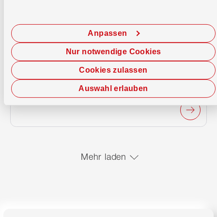
/de/schnell-erledigt/artikel/saeule-3a-aufloesung/
Säule 3a: Auflösung
Anpassen
Nur notwendige Cookies
Cookies zulassen
/de/schnell-erledigt/artikel/digital-banking-mobile-
Auswahl erlauben
Digital Banking: Mobile App
Mehr laden