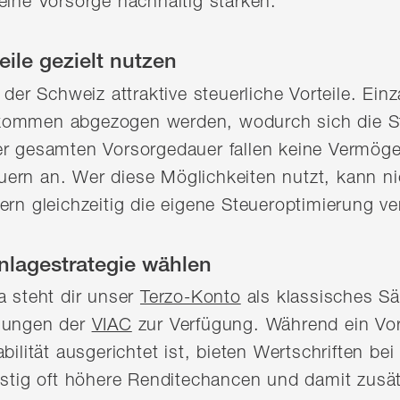
eine Vorsorge nachhaltig stärken.
eile gezielt nutzen
n der Schweiz attraktive steuerliche Vorteile. E
kommen abgezogen werden, wodurch sich die St
er gesamten Vorsorgedauer fallen keine Vermö
rn an. Wer diese Möglichkeiten nutzt, kann nic
ern gleichzeitig die eigene Steueroptimierung v
nlagestrategie wählen
a steht dir unser
Terzo-Konto
als klassisches Sä
ösungen der
VIAC
zur Verfügung. Während ein Vor
bilität ausgerichtet ist, bieten Wertschriften be
istig oft höhere Renditechancen und damit zusät