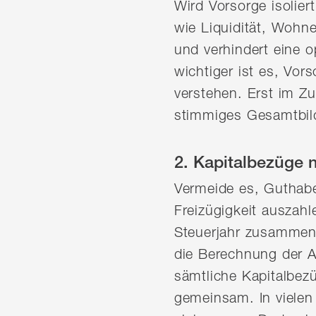
Wird Vorsorge isolie
wie Liquidität, Wohn
und verhindert eine 
wichtiger ist es, Vor
verstehen. Erst im Z
stimmiges Gesamtbild 
2. Kapitalbezüge n
Vermeide es, Guthabe
Freizügigkeit auszahl
Steuerjahr zusammenk
die Berechnung der A
sämtliche Kapitalbez
gemeinsam. In viele