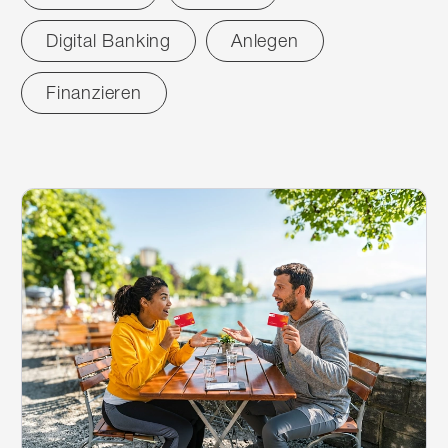
Digital Banking
Anlegen
Finanzieren
zurücksetzen
News
20
Treffer
20
Treffer
Weiterlesen