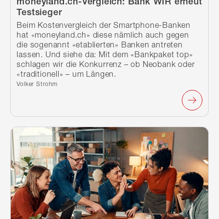
moneyland.ch-Vergleich: Bank WIR erneut
Testsieger
Beim Kostenvergleich der Smartphone-Banken
hat «moneyland.ch» diese nämlich auch gegen
die sogenannt «etablierten» Banken antreten
lassen. Und siehe da: Mit dem «Bankpaket top»
schlagen wir die Konkurrenz – ob Neobank oder
«traditionell» – um Längen.
Verfasst von:
Volker Strohm
Weiterlesen