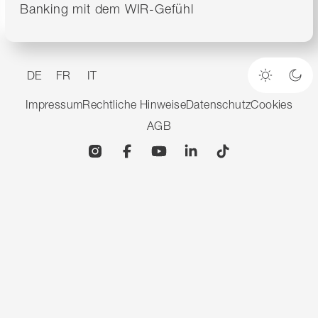
Banking mit dem WIR-Gefühl
DE
FR
IT
Heller M
Dun
Impressum
Rechtliche Hinweise
Datenschutz
Cookies
AGB
Instagram
Facebook
YouTube
Linkedin
TikTok