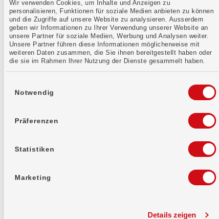
Wir verwenden Cookies, um Inhalte und Anzeigen zu
personalisieren, Funktionen für soziale Medien anbieten zu können
und die Zugriffe auf unsere Website zu analysieren. Ausserdem
geben wir Informationen zu Ihrer Verwendung unserer Website an
unsere Partner für soziale Medien, Werbung und Analysen weiter.
Unsere Partner führen diese Informationen möglicherweise mit
weiteren Daten zusammen, die Sie ihnen bereitgestellt haben oder
die sie im Rahmen Ihrer Nutzung der Dienste gesammelt haben.
23.06.2026
6 Gründe warum dein KMU das «Business
Einwilligungsauswahl
pro» braucht
Notwendig
Zahlungsverkehr gehört zu den zentralen
Aufgaben jedes KMU. Rechnungen bezahlen,
Löhne überweisen, Einnahmen verbuchen. Alles
Präferenzen
läuft täglich über das Geschäftskonto.
Gleichzeitig steigen die Anforderungen:
Lösungen sollen einfach, digital,
Statistiken
kostentransparent sein. Hier setzt unser
«Business pro» an.
Marketing
Verfasst von:
Jacqueline Brunner
Details zeigen