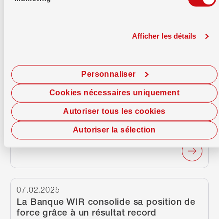
Continuer à lire
10.06.2025
Germann Wiggli est le nouveau président
Afficher les détails
du conseil d'administration de la Banque
WIR
La Banque WIR a organisé son assemblée
Personnaliser
générale cette année sous forme de vote par
correspondance, comme en 2024. Germann
Cookies nécessaires uniquement
Wiggli a été élu président du conseil
d'administration, succédant ainsi à Marc
Autoriser tous les cookies
Reimann. Daniel Hug et Yvonne Seiler
Zimmermann ont été élus nouveaux membres du
Autoriser la sélection
conseil.…
Continuer à lire
07.02.2025
La Banque WIR consolide sa position de
force grâce à un résultat record