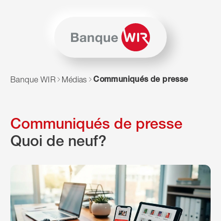
Passer au contenu
Naviguer vers le plan du siten
JavaScript est nécessaire pour naviguer sur ce site. Vous p
Communiqués de presse
Banque WIR
Médias
Communiqués de presse
Quoi de neuf?