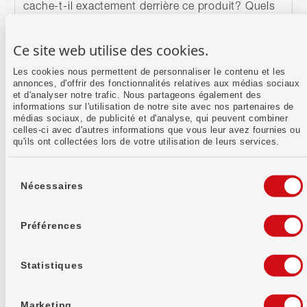
cache-t-il exactement derrière ce produit? Quels
avantages offrent ces titres, et en quoi se
distinguent-ils réellement des parts sociales?
Ce site web utilise des cookies.
Écrit par :
Rebecca Reif
Les cookies nous permettent de personnaliser le contenu et les
annonces, d'offrir des fonctionnalités relatives aux médias sociaux
et d'analyser notre trafic. Nous partageons également des
informations sur l'utilisation de notre site avec nos partenaires de
Continuer à lire
médias sociaux, de publicité et d'analyse, qui peuvent combiner
25.07.2025
celles-ci avec d'autres informations que vous leur avez fournies ou
La Banque WIR poursuit sa croissance
qu'ils ont collectées lors de votre utilisation de leurs services.
dans un contexte difficile
Sélection
Au premier semestre 2025, la Banque WIR réalise
du
Nécessaires
un bénéfice de 13,4 millions de francs, en hausse
consentement
par rapport à l'année précédente. Tant les prêts
que le volume des placements de VIAC, qui fait
Préférences
partie de la banque, franchissent la barre
importante des cinq milliards de francs. Malgré un
contexte…
Statistiques
Marketing