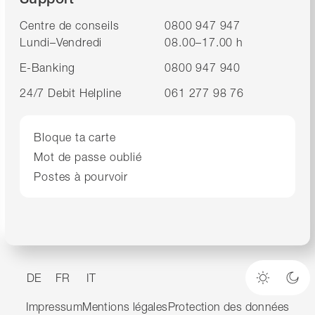
Centre de conseils
0800 947 947
Lundi–Vendredi
08.00–17.00 h
E-Banking
0800 947 940
24/7 Debit Helpline
061 277 98 76
Bloque ta carte
Mot de passe oublié
Postes à pourvoir
DE
FR
IT
Mode cla
Mod
Impressum
Mentions légales
Protection des données