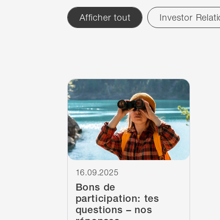
Afficher tout
Investor Relat
Filter
réinitialiser
News
1
résultats
1
résultats
Continuer à lire
16.09.2025
Bons de
participation: tes
questions – nos