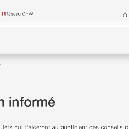
 Vous pouvez également utiliser le plan du site sans 
IR
Réseau CHW
r
n informé
ujets qui t'aideront au quotidien: des conseils p