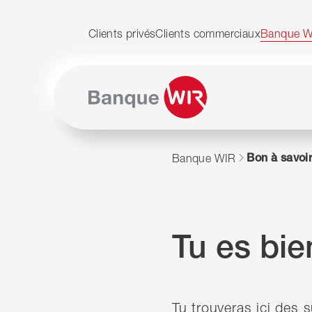
Passer au contenu
Naviguer vers le plan du siten
JavaScript est nécessaire pour naviguer sur ce site.
Clients privés
Clients commerciaux
Banque W
Bon à savoi
Banque WIR
Tu es bie
Tu trouveras ici des s