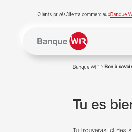
Passer au contenu
Naviguer vers le plan du siten
JavaScript est nécessaire pour naviguer sur ce site.
Clients privés
Clients commerciaux
Banque W
Bon à savoi
Banque WIR
Tu es bie
Tu trouveras ici des s