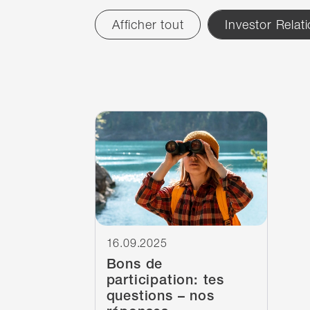
Afficher tout
Investor Relat
Filter
réinitialiser
News
1
résultats
1
résultats
Continuer à lire
16.09.2025
Bons de
participation: tes
questions – nos