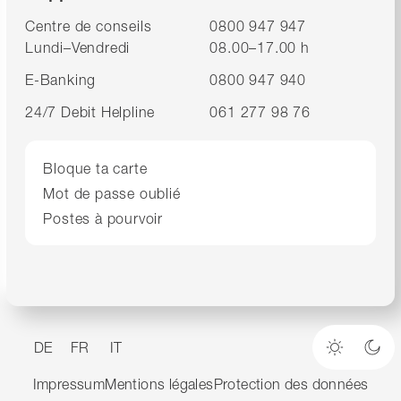
Centre de conseils
0800 947 947
Lundi–Vendredi
08.00–17.00 h
E-Banking
0800 947 940
24/7 Debit Helpline
061 277 98 76
Bloque ta carte
Mot de passe oublié
Postes à pourvoir
DE
FR
IT
Mode cla
Mod
Impressum
Mentions légales
Protection des données