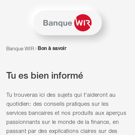
Passer au contenu
Naviguer vers le plan du siten
JavaScript est nécessaire pour naviguer sur ce site. Vous p
Bon à savoir
Banque WIR
Tu es bien informé
Tu trouveras ici des sujets qui t'aideront au
quotidien: des conseils pratiques sur les
services bancaires et nos produits aux aperçus
passionnants sur le monde de la finance, en
passant par des explications claires sur des