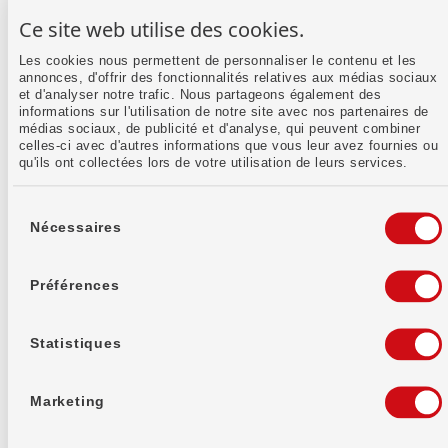
nos réponses
Ce site web utilise des cookies.
Tu as certainement déjà entendu parler des bons
de participation de la Banque WIR. Mais que se
Les cookies nous permettent de personnaliser le contenu et les
cache-t-il exactement derrière ce produit? Quels
annonces, d'offrir des fonctionnalités relatives aux médias sociaux
avantages offrent ces titres, et en quoi se
et d'analyser notre trafic. Nous partageons également des
distinguent-ils réellement des parts sociales?
informations sur l'utilisation de notre site avec nos partenaires de
médias sociaux, de publicité et d'analyse, qui peuvent combiner
Écrit par :
Rebecca Reif
celles-ci avec d'autres informations que vous leur avez fournies ou
qu'ils ont collectées lors de votre utilisation de leurs services.
Sélection
du
Nécessaires
consentement
Préférences
Statistiques
Marketing