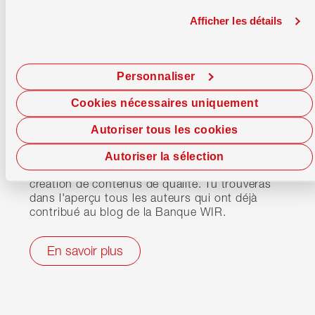
Afficher les détails
Personnaliser
À propos de nous
Voici la présentation des
Cookies nécessaires uniquement
auteur(e)s du blog.
Autoriser tous les cookies
Nos auteurs sont des experts dans leur
Autoriser la sélection
domaine et ont tous un point commun: la
création de contenus de qualité. Tu trouveras
dans l'aperçu tous les auteurs qui ont déjà
contribué au blog de la Banque WIR.
En savoir plus