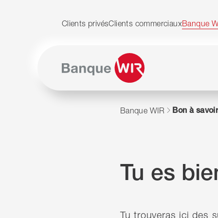
Passer au contenu
Naviguer vers le plan du siten
JavaScript est nécessaire pour naviguer sur ce site.
Clients privés
Clients commerciaux
Banque W
Bon à savoi
Banque WIR
Tu es bie
Tu trouveras ici des s