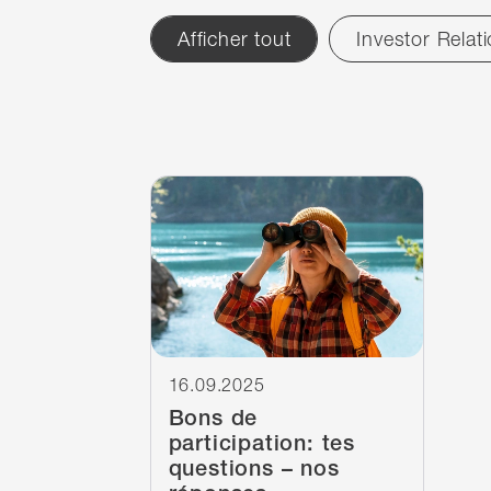
Afficher tout
Investor Relat
Filter
réinitialiser
News
1
résultats
1
résultats
Continuer à lire
16.09.2025
Bons de
participation: tes
questions – nos