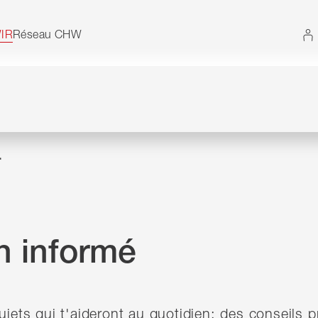
 Vous pouvez également utiliser le plan du site sans 
IR
Réseau CHW
r
n informé
ujets qui t'aideront au quotidien: des conseils p