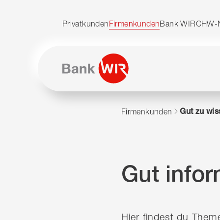
Zum Inhalt springen
Zur Sitemap navigieren
Zum Navigieren dieser Seite wird JavaScript benötig
Privatkunden
Firmenkunden
Bank WIR
CHW-N
Gut zu wis
Firmenkunden
Gut infor
Hier findest du Theme