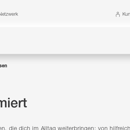
t. Alternativ können Sie die Sitemap ohne JavaScript
etzwerk
Kun
sen
miert
n, die dich im Alltag weiterbringen: von hilfre