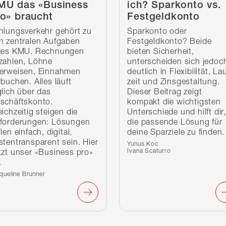
MU das «Business
ich? Sparkonto vs.
o» braucht
Festgeldkonto
hlungsverkehr gehört zu
Sparkonto oder
n zentralen Aufgaben
Festgeldkonto? Beide
des KMU. Rechnungen
bieten Sicherheit,
zahlen, Löhne
unterscheiden sich jedoc
erweisen, Einnahmen
deutlich in Flexibilität, La
rbuchen. Alles läuft
zeit und Zinsgestaltung.
glich über das
Dieser Beitrag zeigt
schäftskonto.
kompakt die wichtigsten
eichzeitig steigen die
Unterschiede und hilft dir
forderungen: Lösungen
die passende Lösung für
len einfach, digital,
deine Sparziele zu finden.
stentransparent sein. Hier
Verfasst von:
Yunus Koc
Ivana Scaturro
tzt unser «Business pro»
.
fasst von:
queline Brunner