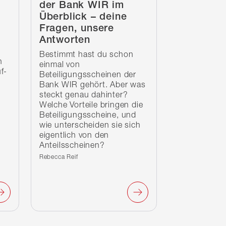
der Bank WIR im
Überblick – deine
Fragen, unsere
Antworten
Bestimmt hast du schon
h
einmal von
uf-
Beteiligungsscheinen der
Bank WIR gehört. Aber was
steckt genau dahinter?
Welche Vorteile bringen die
,
Beteiligungsscheine, und
wie unterscheiden sie sich
eigentlich von den
Anteilsscheinen?
Verfasst von:
Rebecca Reif