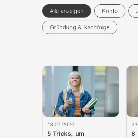
Alle anzeigen
Konto
Filter
Gründung & Nachfolge
zurücksetzen
News
4
Treffer
4
Treffer
Weiterlesen
Wei
13.07.2026
23
5 Tricks, um
6