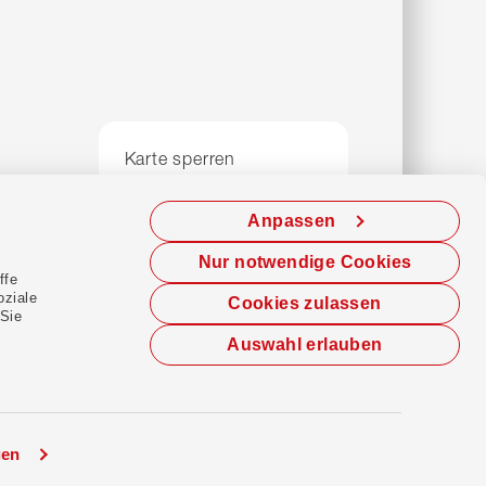
Karte sperren
Login vergessen
Offene Stellen
Anpassen
Nur notwendige Cookies
ffe
oziale
Cookies zulassen
 Sie
Heller Modus
Dunkler Modus
Auswahl erlauben
gen
Instagram
Facebook
YouTube
Linkedin
TikTok