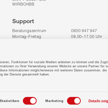
WIRBCHBB
Support
Beratungszentrum
0800 947 947
Montag–Freitag
08.00–17.00 Uhr
E-Banking
0800 947 940
24/7 Debit Helpline
061 277 98 76
ieren, Funktionen für soziale Medien anbieten zu können und die Zugri
rmationen zu Ihrer Verwendung unserer Website an unsere Partner für s
diese Informationen möglicherweise mit weiteren Daten zusammen, die
Banking mit dem WIR-Gefühl
ung der Dienste gesammelt haben.
Statistiken
Marketing
Details zei
ressum
Rechtliche Hinweise
Datenschutz
Cookies
AGB