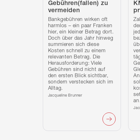
Gebühren(fallen) zu
K
vermeiden
pr
Bankgebühren wirken oft
Za
harmlos – ein paar Franken
de
hier, ein kleiner Betrag dort.
je
Doch über das Jahr hinweg
be
summieren sich diese
üb
Kosten schnell zu einem
ve
relevanten Betrag. Die
tä
Herausforderung: Viele
Ge
Gebühren sind nicht auf
Gl
den ersten Blick sichtbar,
An
sondern verstecken sich im
sol
Alltag.
ko
se
Verfasst von:
Jacqueline Brunner
an
Ver
Jac