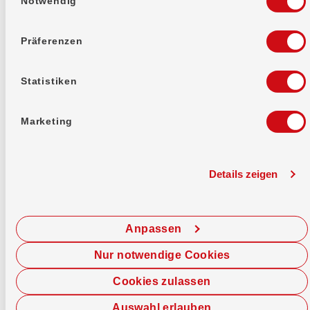
Notwendig
Präferenzen
Das musst du wissen
Statistiken
Kreditlimite
Marketing
Bereitstellungskommission
Details zeigen
Zinssatz
Anpassen
Nur notwendige Cookies
Cookies zulassen
Auswahl erlauben