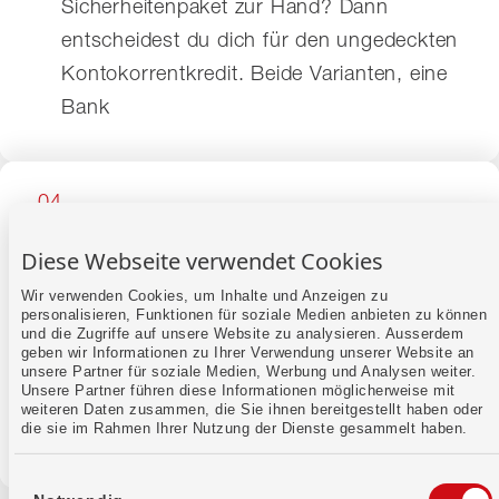
Sicherheitenpaket zur Hand? Dann
entscheidest du dich für den ungedeckten
Kontokorrentkredit. Beide Varianten, eine
Bank
04
Keine feste Laufzeit
Diese Webseite verwendet Cookies
Wir verwenden Cookies, um Inhalte und Anzeigen zu
Kein starrer Vertrag, der dich bindet,
personalisieren, Funktionen für soziale Medien anbieten zu können
wenn du den Kredit nicht mehr brauchst.
und die Zugriffe auf unsere Website zu analysieren. Ausserdem
geben wir Informationen zu Ihrer Verwendung unserer Website an
Der Kontokorrentkredit hat keine feste
unsere Partner für soziale Medien, Werbung und Analysen weiter.
Unsere Partner führen diese Informationen möglicherweise mit
Laufzeit und kann jederzeit gekündigt
weiteren Daten zusammen, die Sie ihnen bereitgestellt haben oder
die sie im Rahmen Ihrer Nutzung der Dienste gesammelt haben.
werden.
Einwilligungsauswahl