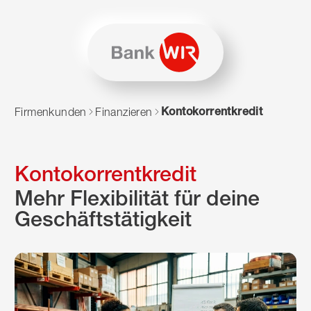
Zum Inhalt springen
Zur Sitemap navigieren
Zum Navigieren dieser Seite wird JavaScript benötigt. Alte
Kontokorrentkredit
Firmenkunden
Finanzieren
Kontokorrentkredit
Mehr Flexibilität für deine
Geschäftstätigkeit