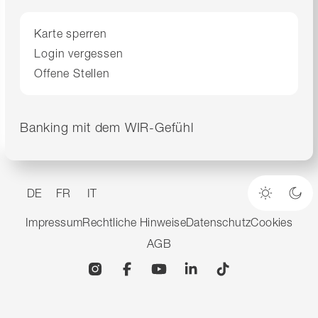
Karte sperren
Login vergessen
Offene Stellen
Banking mit dem WIR-Gefühl
DE
FR
IT
Heller M
Dun
Impressum
Rechtliche Hinweise
Datenschutz
Cookies
AGB
Instagram
Facebook
YouTube
Linkedin
TikTok