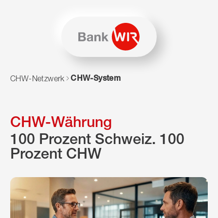
Zum Inhalt springen
Zur Sitemap navigieren
Zum Navigieren dieser Seite wird JavaScript benötigt. Alte
CHW-System
CHW-Netzwerk
CHW-Währung
100 Prozent Schweiz. 100
Prozent CHW