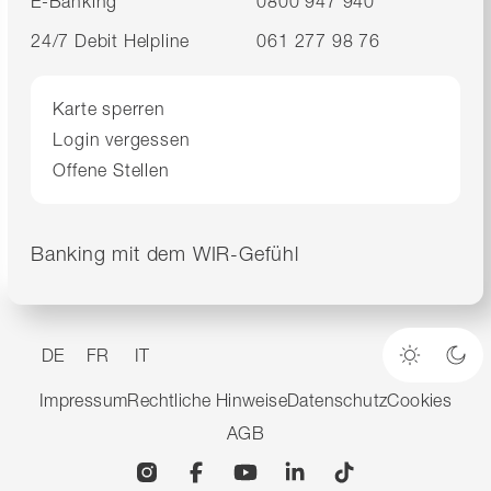
E-Banking
0800 947 940
24/7 Debit Helpline
061 277 98 76
Karte sperren
Login vergessen
Offene Stellen
Banking mit dem WIR-Gefühl
DE
FR
IT
Heller M
Dun
Impressum
Rechtliche Hinweise
Datenschutz
Cookies
AGB
Instagram
Facebook
YouTube
Linkedin
TikTok