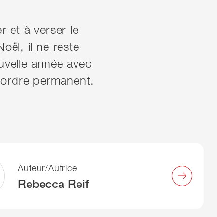
r et à verser le
oël, il ne reste
velle année avec
 ordre permanent.
l
Auteur/Autrice
Rebecca Reif