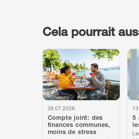
Cela pourrait auss
Continuer à lire
Cont
29.07.2026
13
Compte joint: des
5 
finances communes,
le
moins de stress
Le