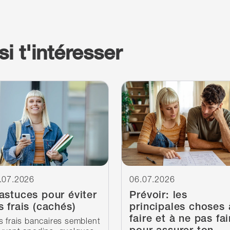
i t'intéresser
inuer à lire
Continuer à lire
.07.2026
06.07.2026
astuces pour éviter
Prévoir: les
s frais (cachés)
principales choses 
faire et à ne pas fai
s frais bancaires semblent
pour assurer ton