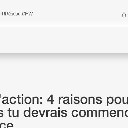
 Vous pouvez également utiliser le plan du site sans 
IR
Réseau CHW
'action: 4 raisons pou
s tu devrais commenc
ce