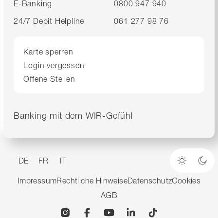
E-Banking
0800 947 940
24/7 Debit Helpline
061 277 98 76
Karte sperren
Login vergessen
Offene Stellen
Banking mit dem WIR-Gefühl
DE
FR
IT
Heller M
Dun
Impressum
Rechtliche Hinweise
Datenschutz
Cookies
AGB
Instagram
Facebook
YouTube
Linkedin
TikTok