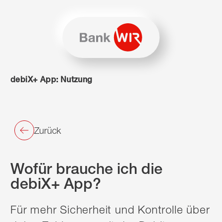
Zum Inhalt springen
Zur Sitemap navigieren
Zum Navigieren dieser Seite wird JavaScript benötigt. Alte
debiX+ App: Nutzung
Zurück
Wofür brauche ich die
debiX+ App?
Für mehr Sicherheit und Kontrolle über