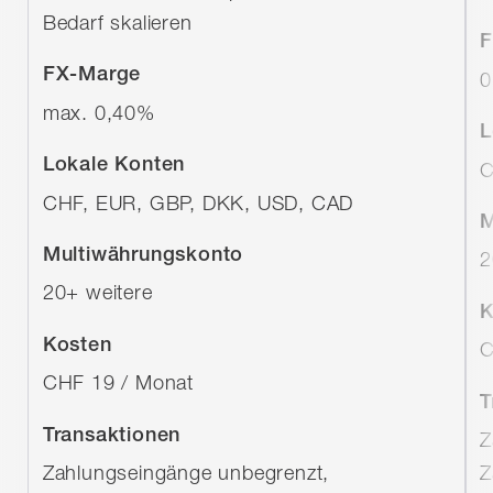
Bedarf skalieren
F
FX-Marge
0
max. 0,40%
L
Lokale Konten
C
CHF, EUR, GBP, DKK, USD, CAD
M
Multiwährungskonto
2
20+ weitere
K
Kosten
C
CHF 19 / Monat
T
Transaktionen
Z
Zahlungseingänge unbegrenzt,
Z