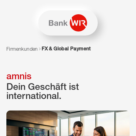
Zum Inhalt springen
Zur Sitemap navigieren
Zum Navigieren dieser Seite wird JavaScript benötigt. Alte
FX & Global Payment
Firmenkunden
amnis
Dein Geschäft ist
international.