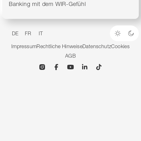
Banking mit dem WIR-Gefühl
DE
FR
IT
Heller M
Dun
Impressum
Rechtliche Hinweise
Datenschutz
Cookies
AGB
Instagram
Facebook
YouTube
Linkedin
TikTok