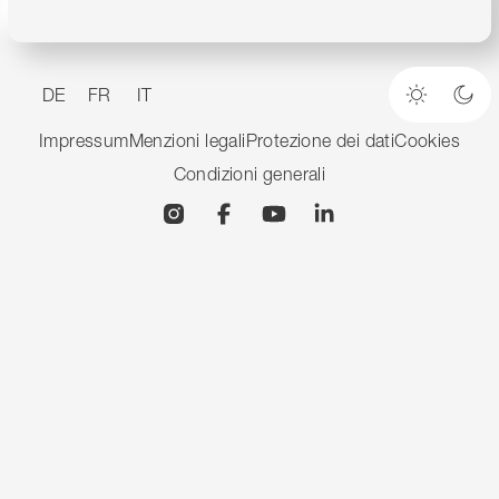
DE
FR
IT
Modalità
Mod
Impressum
Menzioni legali
Protezione dei dati
Cookies
Condizioni generali
Instagram
Facebook
YouTube
Linkedin