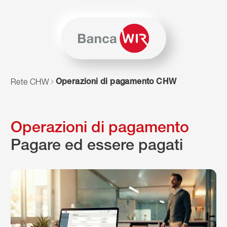
Salta al contenuto
Vai alla mappa del sito
Per navigare in questo sito è necessario JavaScript. In alter
Operazioni di pagamento CHW
Rete CHW
Operazioni di pagamento
Pagare ed essere pagati