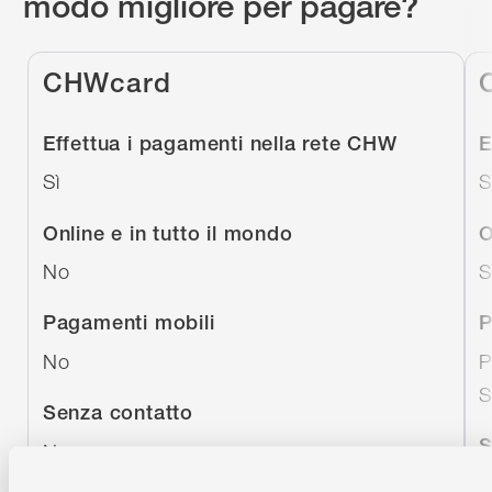
modo migliore per pagare?
CHWcard
Effettua i pagamenti nella rete CHW
E
Sì
S
Online e in tutto il mondo
O
No
S
Pagamenti mobili
P
No
P
S
Senza contatto
S
No
S