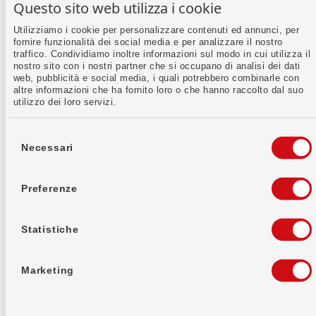
Questo sito web utilizza i cookie
Costi
C
Gratis
Utilizziamo i cookie per personalizzare contenuti ed annunci, per
fornire funzionalità dei social media e per analizzare il nostro
4
traffico. Condividiamo inoltre informazioni sul modo in cui utilizza il
Caratteristica distintiva
nostro sito con i nostri partner che si occupano di analisi dei dati
web, pubblicità e social media, i quali potrebbero combinarle con
C
EFTPOS, locale
altre informazioni che ha fornito loro o che hanno raccolto dal suo
utilizzo dei loro servizi.
I
Ideale per
Selezione
I
Pagamento in loco
del
Necessari
consenso
O
Vedi l'offerta
Preferenze
Statistiche
Marketing