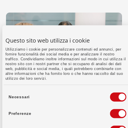
Questo sito web utilizza i cookie
Utilizziamo i cookie per personalizzare contenuti ed annunci, per
fornire funzionalità dei social media e per analizzare il nostro
traffico. Condividiamo inoltre informazioni sul modo in cui utilizza il
nostro sito con i nostri partner che si occupano di analisi dei dati
web, pubblicità e social media, i quali potrebbero combinarle con
altre informazioni che ha fornito loro o che hanno raccolto dal suo
utilizzo dei loro servizi.
Selezione
del
Carriera
Necessari
consenso
Il tuo futuro inizia qui
Preferenze
Da noi la persona è al centro di tutto. Con noi farai
parte di una comunità che attribuisce grande
importanza alla collaborazione, alla fiducia e alla