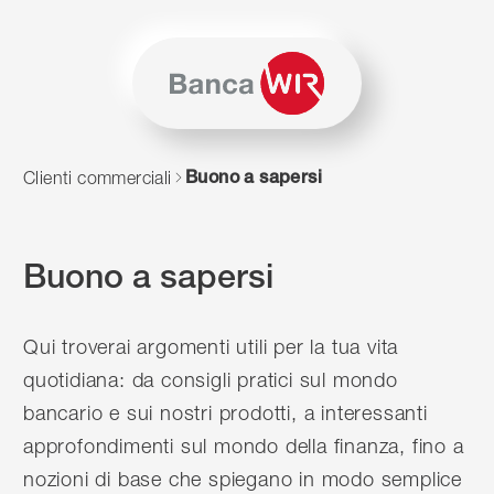
Salta al contenuto
Vai alla mappa del sito
Per navigare in questo sito è necessario JavaScript. In alter
Buono a sapersi
Clienti commerciali
Buono a sapersi
Qui troverai argomenti utili per la tua vita
quotidiana: da consigli pratici sul mondo
bancario e sui nostri prodotti, a interessanti
approfondimenti sul mondo della finanza, fino a
nozioni di base che spiegano in modo semplice