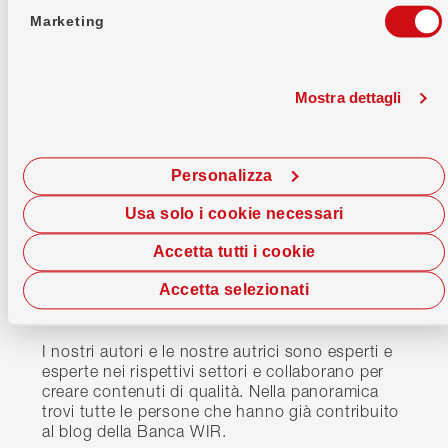
Marketing
Mostra dettagli
Personalizza
Usa solo i cookie necessari
Accetta tutti i cookie
Chi siamo
Ti presento la panoramica delle
Accetta selezionati
autrici e degli autori del blog
I nostri autori e le nostre autrici sono esperti e
esperte nei rispettivi settori e collaborano per
creare contenuti di qualità. Nella panoramica
trovi tutte le persone che hanno già contribuito
al blog della Banca WIR.