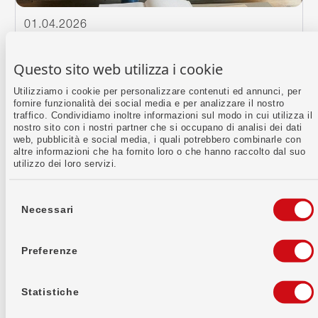
01.04.2026
Che tipo di risparmiatore o risparmiatrice
sei? Conto di risparmio vs. conto a
Questo sito web utilizza i cookie
termine
Conto di risparmio o deposito a termine?
Utilizziamo i cookie per personalizzare contenuti ed annunci, per
fornire funzionalità dei social media e per analizzare il nostro
Entrambi offrono sicurezza, ma si differenziano
traffico. Condividiamo inoltre informazioni sul modo in cui utilizza il
nettamente per flessibilità, durata e struttura dei
nostro sito con i nostri partner che si occupano di analisi dei dati
tassi d’interesse. Questo articolo illustra in modo
web, pubblicità e social media, i quali potrebbero combinarle con
sintetico le differenze principali e ti aiuta a trovare
altre informazioni che ha fornito loro o che hanno raccolto dal suo
la soluzione più adatta ai tuoi obiettivi di…
utilizzo dei loro servizi.
Scritto da:
Yunus Koc
Ivana Scaturro
Selezione
del
Necessari
consenso
Preferenze
Statistiche