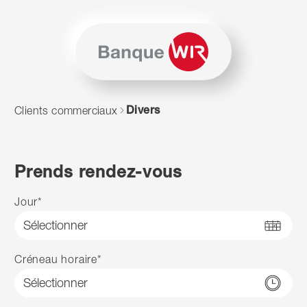
Passer au contenu
Naviguer vers le plan du siten
JavaScript est nécessaire pour naviguer sur ce site. Vous p
Divers
Clients commerciaux
Prends rendez-vous
Jour
*
Créneau horaire
*