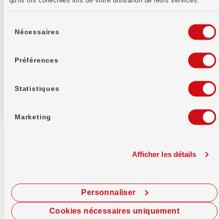
qu'ils ont collectées lors de votre utilisation de leurs services.
J'ai pris connaissance des informations
Sélection
du
Nécessaires
relatives à la
protection des données
.
consentement
Préférences
Statistiques
Marketing
Afficher les détails
Banque WIR soc. coopérative
Personnaliser
Auberg 1
4002 Bâle
Cookies nécessaires uniquement