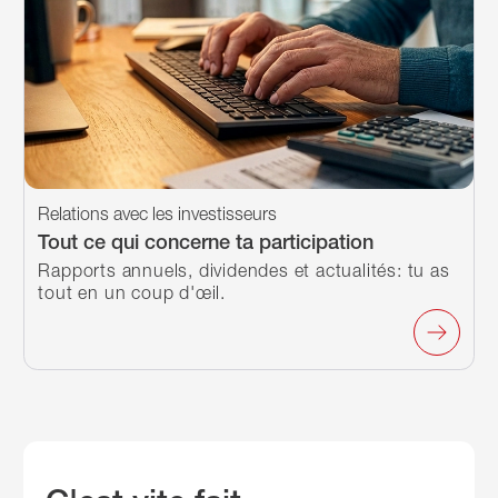
Relations avec les investisseurs
Tout ce qui concerne ta participation
Rapports annuels, dividendes et actualités: tu as
tout en un coup d'œil.