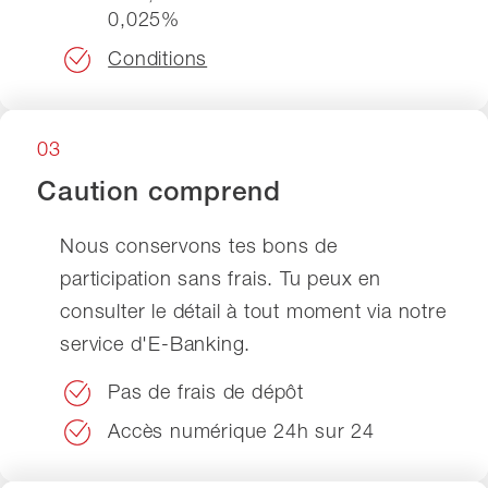
0,025%
Conditions
03
Caution comprend
Nous conservons tes bons de
participation sans frais. Tu peux en
consulter le détail à tout moment via notre
service d'E-Banking.
Pas de frais de dépôt
Accès numérique 24h sur 24