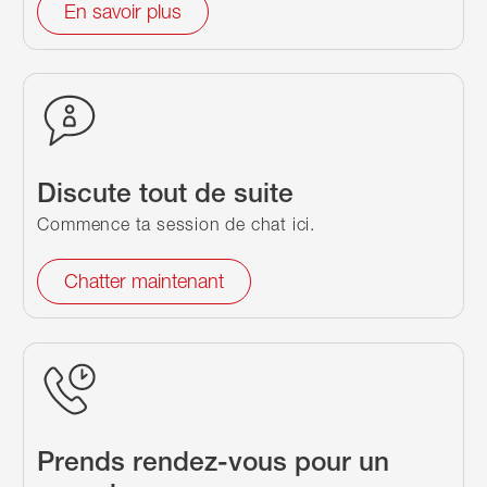
En savoir plus
Discute tout de suite
Commence ta session de chat ici.
Chatter maintenant
Prends rendez-vous pour un