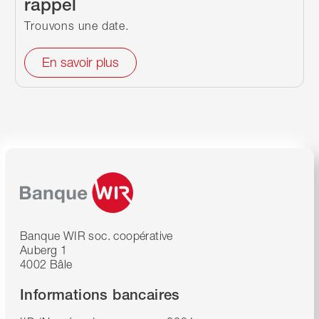
rappel
Trouvons une date.
En savoir plus
Banque WIR soc. coopérative
Auberg 1
4002 Bâle
Informations bancaires