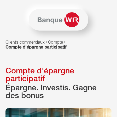
Passer au contenu
Naviguer vers le plan du siten
JavaScript est nécessaire pour naviguer sur ce site. Vous p
Clients commerciaux
Compte
Compte d'épargne participatif
Compte d'épargne
participatif
Épargne. Investis. Gagne
des bonus