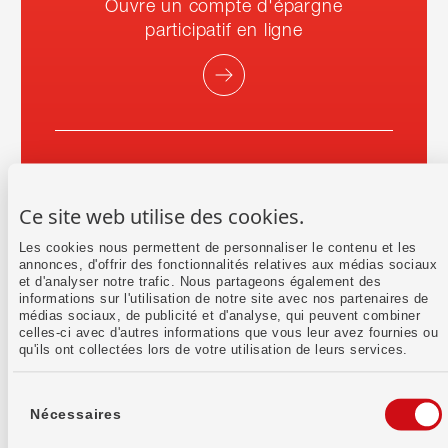
Ouvre un compte d'épargne
participatif en ligne
J'ai déjà un compte de
prévoyance auprès de la
Ce site web utilise des cookies.
Banque WIR
Les cookies nous permettent de personnaliser le contenu et les
Ouvre un compte d'épargne
annonces, d'offrir des fonctionnalités relatives aux médias sociaux
et d'analyser notre trafic. Nous partageons également des
participatif en ligne
informations sur l'utilisation de notre site avec nos partenaires de
médias sociaux, de publicité et d'analyse, qui peuvent combiner
celles-ci avec d'autres informations que vous leur avez fournies ou
qu'ils ont collectées lors de votre utilisation de leurs services.
Sélection
du
Nécessaires
consentement
J'ai déjà un compte à la