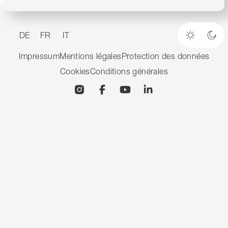
DE
FR
IT
Mode cla
Mod
Impressum
Mentions légales
Protection des données
Cookies
Conditions générales
Instagram
Facebook
YouTube
Linkedin