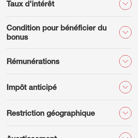
Taux d'intérêt
Condition pour bénéficier du
bonus
Rémunérations
Impôt anticipé
Restriction géographique