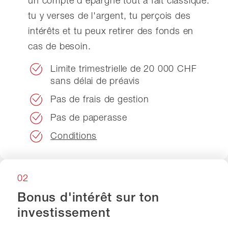
un compte d'épargne tout à fait classique:
tu y verses de l'argent, tu perçois des
intérêts et tu peux retirer des fonds en
cas de besoin.
Limite trimestrielle de 20 000 CHF
sans délai de préavis
Pas de frais de gestion
Pas de paperasse
Conditions
02
Bonus d'intérêt sur ton
investissement