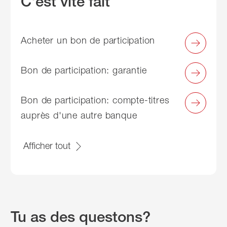
C'est vite fait
Acheter un bon de participation
Bon de participation: garantie
Bon de participation: compte-titres
auprès d'une autre banque
Afficher tout
Tu as des questons?