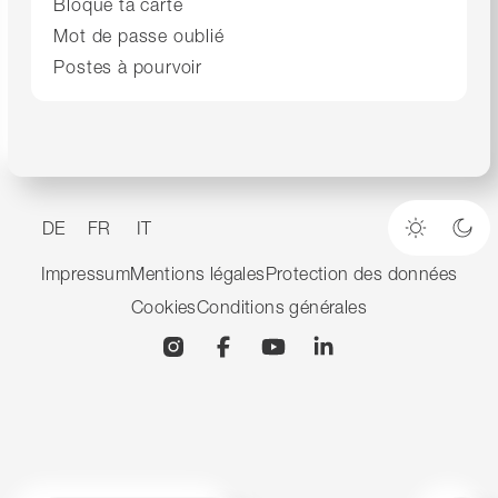
Bloque ta carte
Mot de passe oublié
Postes à pourvoir
DE
FR
IT
Mode cla
Mod
Impressum
Mentions légales
Protection des données
Cookies
Conditions générales
Instagram
Facebook
YouTube
Linkedin