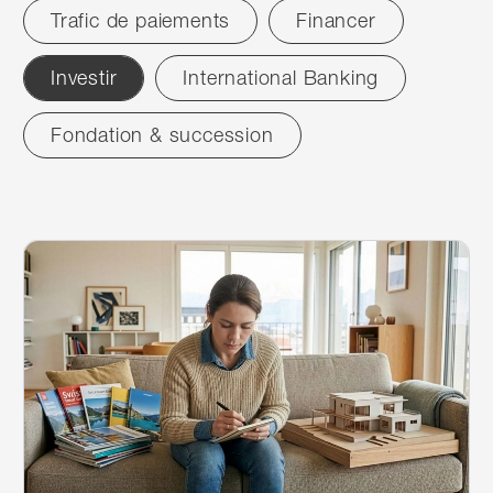
Trafic de paiements
Financer
Investir
International Banking
Fondation & succession
réinitialiser
News
2
résultats
2
résultats
Continuer à lire