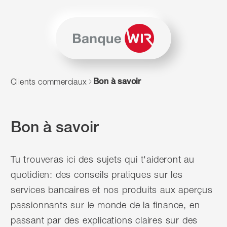
Passer au contenu
Naviguer vers le plan du siten
JavaScript est nécessaire pour naviguer sur ce site. Vous p
Bon à savoir
Clients commerciaux
Bon à savoir
Tu trouveras ici des sujets qui t'aideront au
quotidien: des conseils pratiques sur les
services bancaires et nos produits aux aperçus
passionnants sur le monde de la finance, en
passant par des explications claires sur des