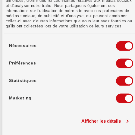
annonces, d'offrir des fonctionnalités relatives aux médias sociaux
et d'analyser notre trafic. Nous partageons également des
informations sur l'utilisation de notre site avec nos partenaires de
médias sociaux, de publicité et d'analyse, qui peuvent combiner
celles-ci avec d'autres informations que vous leur avez fournies ou
qu'ils ont collectées lors de votre utilisation de leurs services.
Sélection
du
Nécessaires
consentement
Préférences
16.09.2025
Bons de participation: tes questions –
Statistiques
nos réponses
Tu as certainement déjà entendu parler des bons
de participation de la Banque WIR. Mais que se
Marketing
cache-t-il exactement derrière ce produit? Quels
avantages offrent ces titres, et en quoi se
distinguent-ils réellement des parts sociales?
Écrit par :
Rebecca Reif
Afficher les détails