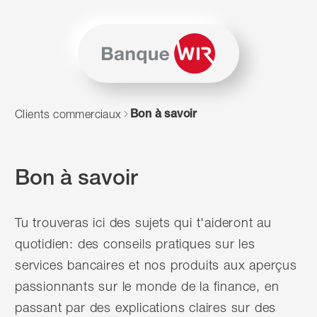
Passer au contenu
Naviguer vers le plan du siten
JavaScript est nécessaire pour naviguer sur ce site. Vous p
Bon à savoir
Clients commerciaux
Bon à savoir
Tu trouveras ici des sujets qui t'aideront au
quotidien: des conseils pratiques sur les
services bancaires et nos produits aux aperçus
passionnants sur le monde de la finance, en
passant par des explications claires sur des