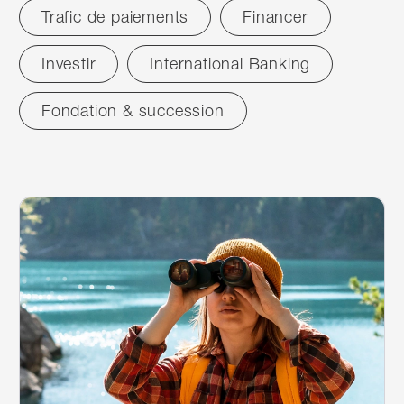
Trafic de paiements
Financer
Investir
International Banking
Fondation & succession
réinitialiser
News
1
résultats
1
résultats
Continuer à lire