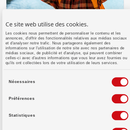
16.09.2025
Ce site web utilise des cookies.
Bons de participation: tes questions –
nos réponses
Les cookies nous permettent de personnaliser le contenu et les
annonces, d'offrir des fonctionnalités relatives aux médias sociaux
Tu as certainement déjà entendu parler des bons
et d'analyser notre trafic. Nous partageons également des
de participation de la Banque WIR. Mais que se
informations sur l'utilisation de notre site avec nos partenaires de
cache-t-il exactement derrière ce produit? Quels
médias sociaux, de publicité et d'analyse, qui peuvent combiner
avantages offrent ces titres, et en quoi se
celles-ci avec d'autres informations que vous leur avez fournies ou
distinguent-ils réellement des parts sociales?
qu'ils ont collectées lors de votre utilisation de leurs services.
Écrit par :
Rebecca Reif
Sélection
du
Nécessaires
consentement
Préférences
Statistiques