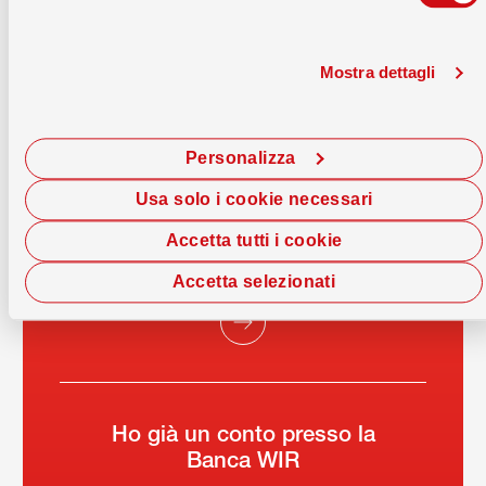
Mostra dettagli
Apri subito un conto
presso la Banca WIR
Personalizza
Usa solo i cookie necessari
Sarà il tuo primo conto
presso la Banca WIR
Accetta tutti i cookie
Apri subito il tuo primo conto
Accetta selezionati
Ho già un conto presso la
Banca WIR