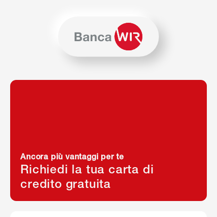
Salta al contenuto
Vai alla mappa del sito
Per navigare in questo sito è necessario JavaScript. In alter
Home Banca WIR
Ancora più vantaggi per te
Richiedi la tua carta di
credito gratuita