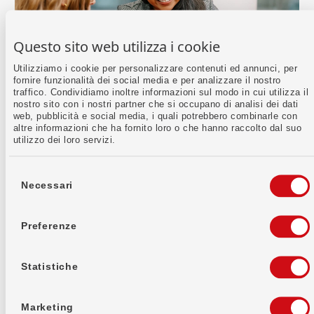
Questo sito web utilizza i cookie
Utilizziamo i cookie per personalizzare contenuti ed annunci, per
fornire funzionalità dei social media e per analizzare il nostro
traffico. Condividiamo inoltre informazioni sul modo in cui utilizza il
nostro sito con i nostri partner che si occupano di analisi dei dati
web, pubblicità e social media, i quali potrebbero combinarle con
altre informazioni che ha fornito loro o che hanno raccolto dal suo
Carriera
utilizzo dei loro servizi.
Il tuo futuro inizia qui
Selezione
Da noi la persona è al centro di tutto. Con noi farai
del
Necessari
consenso
parte di una comunità che attribuisce grande
importanza alla collaborazione, alla fiducia e alla
crescita personale. Scopri tutto sulla nostra cultura
Preferenze
aziendale e sulle tue opportunità di carriera.
Statistiche
Per saperne di più
Marketing