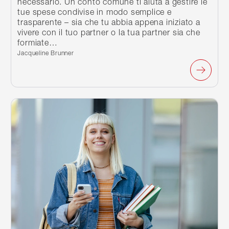
necessario. Un conto comune ti aiuta a gestire le
tue spese condivise in modo semplice e
trasparente – sia che tu abbia appena iniziato a
vivere con il tuo partner o la tua partner sia che
formiate…
Scritto da:
Jacqueline Brunner
Continua a leggere